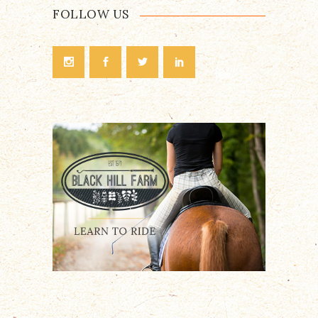
FOLLOW US