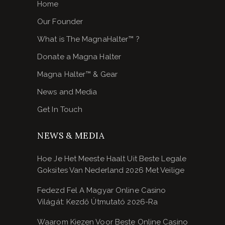
Home
Our Founder
What is The MagnaHalter™ ?
Donate a Magna Halter
Magna Halter™ & Gear
News and Media
Get In Touch
NEWS & MEDIA
Hoe Je Het Meeste Haalt Uit Beste Legale
Goksites Van Nederland 2026 Met Veilige
Fedezd Fel A Magyar Online Casino
Világát: Kezdő Útmutató 2026-Ra
Waarom Kiezen Voor Beste Online Casino