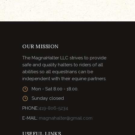
OUR MISSION
The MagnaHalter LLC strives to provide
safe and quality halters to riders of all
abilities so all equestrians can be
independent with their equine partners.
Mon - Sat 8.00 - 18.00.
Sunday closed
PHONE:
419-806-5234
E-MAIL:
magnahalter@gmail.com
USEFUL LINKS