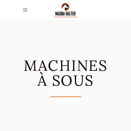
MACHINES
À SOUS