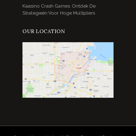
Kaasino Crash Games: Ontdek De
Strategieën Voor Hoge Multipliers
OUR LOCATION