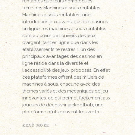
rentables que leurs homologues
terrestres Machines à sous rentables
Machines à sous rentables : une
introduction aux avantages des casinos
en ligne Les machines à sous rentables
sont au cœur de l'univers des jeux
d'argent, tant en ligne que dans les
établissements terrestres. L'un des
principaux avantages des casinos en
ligne réside dans la diversité et
l'accessibilité des jeux proposés. En effet,
ces plateformes offrent des milliers de
machines à sous, chacune avec des
thèmes variés et des mécaniques de jeu
innovantes, ce qui permet facilement aux
joueurs de découvrir jackpotbob, une
plateforme où ils peuvent trouver la
READ MORE