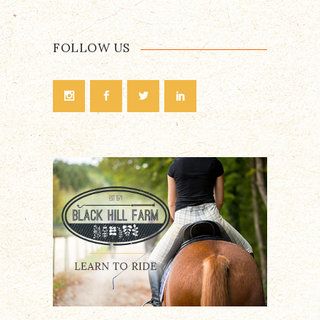
FOLLOW US