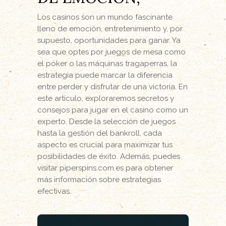
Los casinos son un mundo fascinante
lleno de emoción, entretenimiento y, por
supuesto, oportunidades para ganar. Ya
sea que optes por juegos de mesa como
el póker o las máquinas tragaperras, la
estrategia puede marcar la diferencia
entre perder y disfrutar de una victoria. En
este artículo, exploraremos secretos y
consejos para jugar en el casino como un
experto. Desde la selección de juegos
hasta la gestión del bankroll, cada
aspecto es crucial para maximizar tus
posibilidades de éxito. Además, puedes
visitar
piperspins.com.es
para obtener
más información sobre estrategias
efectivas.