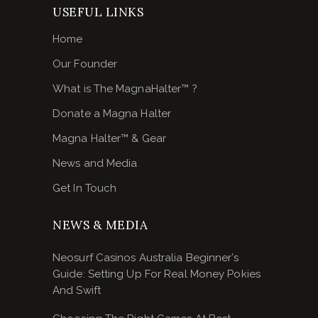
USEFUL LINKS
Home
Our Founder
What is The MagnaHalter™ ?
Donate a Magna Halter
Magna Halter™ & Gear
News and Media
Get In Touch
NEWS & MEDIA
Neosurf Casinos Australia Beginner’s
Guide: Setting Up For Real Money Pokies
And Swift