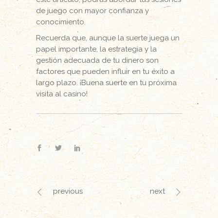
de juego con mayor confianza y
conocimiento.
Recuerda que, aunque la suerte juega un
papel importante, la estrategia y la
gestión adecuada de tu dinero son
factores que pueden influir en tu éxito a
largo plazo. ¡Buena suerte en tu próxima
visita al casino!
previous
next