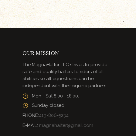
OUR MISSION
The MagnaHalter LLC strives to provide
safe and quality halters to riders of all
abilities so all equestrians can be
independent with their equine partners.
Mon - Sat 8.00 - 18.00.
Sunday closed
PHONE:
419-806-5234
E-MAIL:
magnahalter@gmail.com