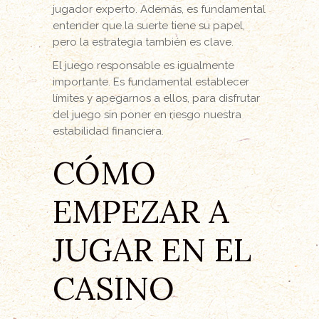
jugador experto. Además, es fundamental
entender que la suerte tiene su papel,
pero la estrategia también es clave.
El juego responsable es igualmente
importante. Es fundamental establecer
límites y apegarnos a ellos, para disfrutar
del juego sin poner en riesgo nuestra
estabilidad financiera.
CÓMO
EMPEZAR A
JUGAR EN EL
CASINO