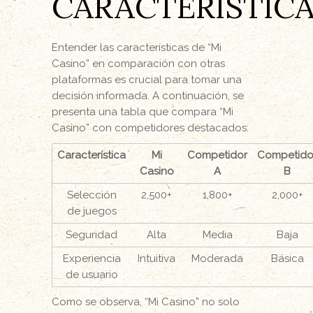
CARACTERÍSTIC
Entender las características de “Mi
Casino” en comparación con otras
plataformas es crucial para tomar una
decisión informada. A continuación, se
presenta una tabla que compara “Mi
Casino” con competidores destacados:
Característica
Mi
Competidor
Competido
Casino
A
B
Selección
2,500+
1,800+
2,000+
de juegos
Seguridad
Alta
Media
Baja
Experiencia
Intuitiva
Moderada
Básica
de usuario
Como se observa, “Mi Casino” no solo