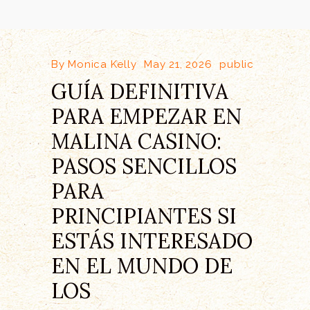
By
Monica Kelly
May 21, 2026
public
GUÍA DEFINITIVA
PARA EMPEZAR EN
MALINA CASINO:
PASOS SENCILLOS
PARA
PRINCIPIANTES SI
ESTÁS INTERESADO
EN EL MUNDO DE
LOS