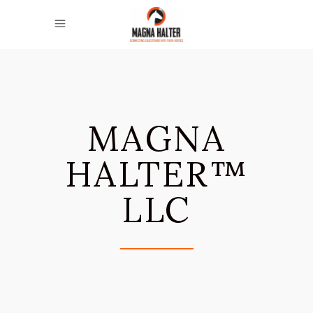
MAGNA
HALTER™
LLC