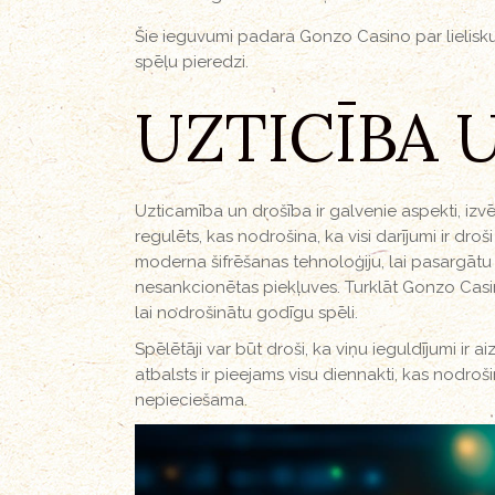
Šie ieguvumi padara Gonzo Casino par lielisku 
spēļu pieredzi.
UZTICĪBA 
Uzticamība un drošība ir galvenie aspekti, izvē
regulēts, kas nodrošina, ka visi darījumi ir droš
moderna šifrēšanas tehnoloģiju, lai pasargātu
nesankcionētas piekļuves. Turklāt Gonzo Casin
lai nodrošinātu godīgu spēli.
Spēlētāji var būt droši, ka viņu ieguldījumi ir 
atbalsts ir pieejams visu diennakti, kas nodroš
nepieciešama.