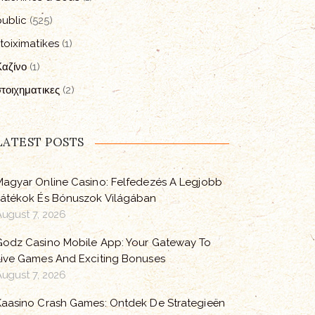
public
(525)
toiximatikes
(1)
Καζίνο
(1)
τοιχηματικες
(2)
LATEST POSTS
Magyar Online Casino: Felfedezés A Legjobb
Játékok És Bónuszok Világában
ugust 7, 2026
Godz Casino Mobile App: Your Gateway To
Live Games And Exciting Bonuses
ugust 7, 2026
Kaasino Crash Games: Ontdek De Strategieën