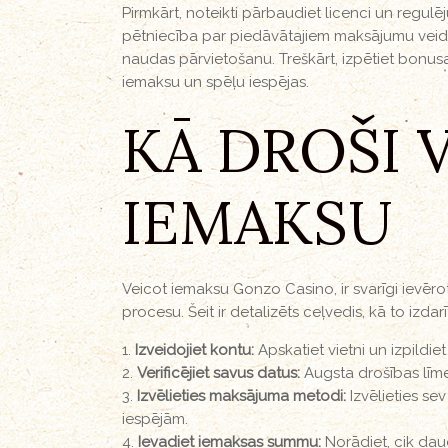
Pirmkārt, noteikti pārbaudiet licenci un regulēj
pētniecība par piedāvātajiem maksājumu veidie
naudas pārvietošanu. Treškārt, izpētiet bonus
iemaksu un spēļu iespējas.
KĀ DROŠI 
IEMAKSU
Veicot iemaksu Gonzo Casino, ir svarīgi ievēro
procesu. Šeit ir detalizēts ceļvedis, kā to izdarī
Izveidojiet kontu:
Apskatiet vietni un izpildiet
Verificējiet savus datus:
Augsta drošības līm
Izvēlieties maksājuma metodi:
Izvēlieties s
iespējām.
Ievadiet iemaksas summu:
Norādiet, cik dau