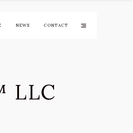
E
NEWS
CONTACT
 LLC