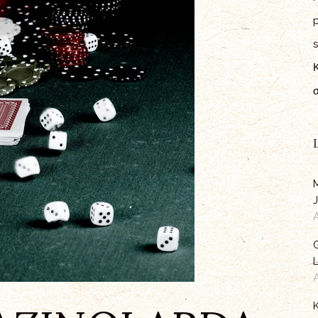
s
σ
A
A