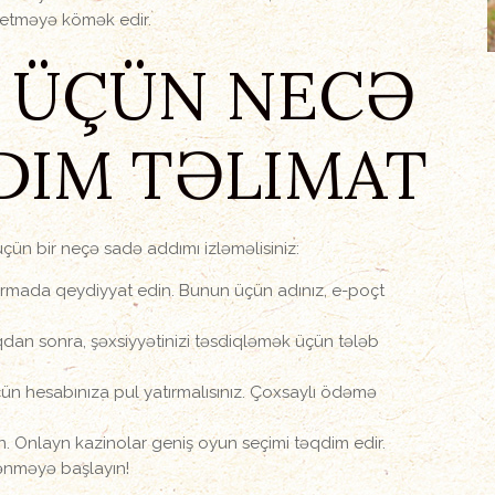
 etməyə kömək edir.
 ÜÇÜN NECƏ
DIM TƏLIMAT
 bir neçə sadə addımı izləməlisiniz:
formada qeydiyyat edin. Bunun üçün adınız, e-poçt
qdan sonra, şəxsiyyətinizi təsdiqləmək üçün tələb
hesabınıza pul yatırmalısınız. Çoxsaylı ödəmə
. Onlayn kazinolar geniş oyun seçimi təqdim edir.
ənməyə başlayın!