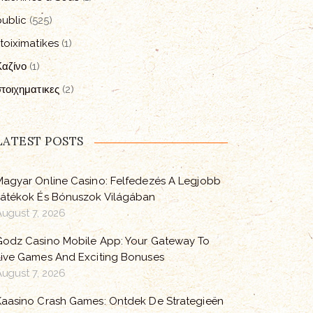
public
(525)
toiximatikes
(1)
Καζίνο
(1)
τοιχηματικες
(2)
LATEST POSTS
Magyar Online Casino: Felfedezés A Legjobb
Játékok És Bónuszok Világában
ugust 7, 2026
Godz Casino Mobile App: Your Gateway To
Live Games And Exciting Bonuses
ugust 7, 2026
Kaasino Crash Games: Ontdek De Strategieën