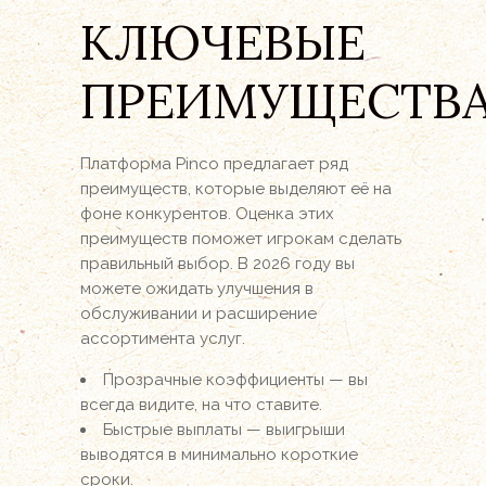
КЛЮЧЕВЫЕ
ПРЕИМУЩЕСТВ
Платформа Pinco предлагает ряд
преимуществ, которые выделяют её на
фоне конкурентов. Оценка этих
преимуществ поможет игрокам сделать
правильный выбор. В 2026 году вы
можете ожидать улучшения в
обслуживании и расширение
ассортимента услуг.
Прозрачные коэффициенты — вы
всегда видите, на что ставите.
Быстрые выплаты — выигрыши
выводятся в минимально короткие
сроки.