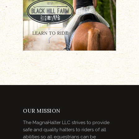
OUR MISSION
The MagnaHalter LLC strives to provide
safe and quality halters to riders of all
abilities so all equestrians can be