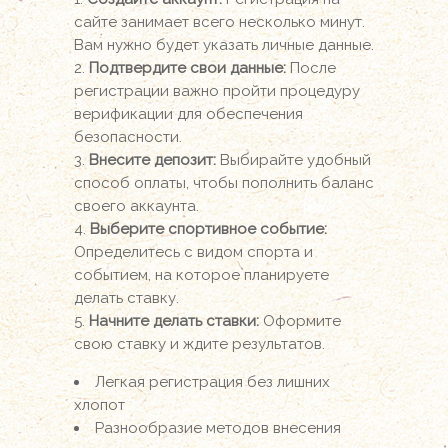
сайте занимает всего несколько минут.
Вам нужно будет указать личные данные.
Подтвердите свои данные:
После
регистрации важно пройти процедуру
верификации для обеспечения
безопасности.
Внесите депозит:
Выбирайте удобный
способ оплаты, чтобы пополнить баланс
своего аккаунта.
Выберите спортивное событие:
Определитесь с видом спорта и
событием, на которое планируете
делать ставку.
Начните делать ставки:
Оформите
свою ставку и ждите результатов.
Легкая регистрация без лишних
хлопот
Разнообразие методов внесения