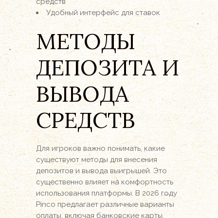
средств
Удобный интерфейс для ставок
МЕТОДЫ
ДЕПОЗИТА И
ВЫВОДА
СРЕДСТВ
Для игроков важно понимать, какие
существуют методы для внесения
депозитов и вывода выигрышей. Это
существенно влияет на комфортность
использования платформы. В 2026 году
Pinco предлагает различные варианты
оплаты, включая банковские карты,