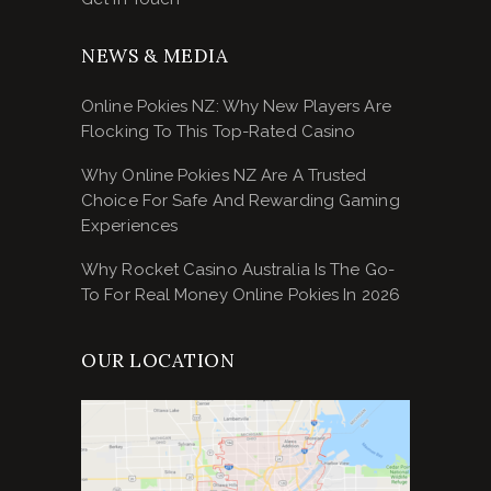
NEWS & MEDIA
Online Pokies NZ: Why New Players Are
Flocking To This Top-Rated Casino
Why Online Pokies NZ Are A Trusted
Choice For Safe And Rewarding Gaming
Experiences
Why Rocket Casino Australia Is The Go-
To For Real Money Online Pokies In 2026
OUR LOCATION