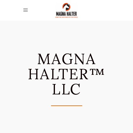
MAGNA
HALTER™
LLC