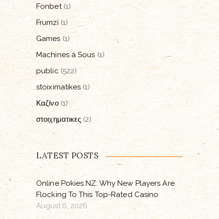
Fonbet
(1)
Frumzi
(1)
Games
(1)
Machines à Sous
(1)
public
(522)
stoiximatikes
(1)
Καζίνο
(1)
στοιχηματικες
(2)
LATEST POSTS
Online Pokies NZ: Why New Players Are
Flocking To This Top-Rated Casino
August 6, 2026