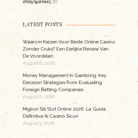
στοιχηματικες
(2)
LATEST POSTS
Waarom Kiezen Voor Beste Online Casino
Zonder Cruks? Een Eerlijke Review Van
De Voordelen
August 6, 2026
Money Management In Gambling: Key
Decision Strategies From Evaluating
Foreign Betting Companies
August 6, 2026
Migliori Siti Slot Online 2026: La Guida
Definitiva Ai Casinò Sicuri
August 5, 2026