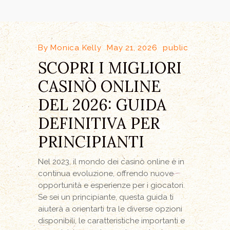
By
Monica Kelly
May 21, 2026
public
SCOPRI I MIGLIORI
CASINÒ ONLINE
DEL 2026: GUIDA
DEFINITIVA PER
PRINCIPIANTI
Nel 2023, il mondo dei casinò online è in
continua evoluzione, offrendo nuove
opportunità e esperienze per i giocatori.
Se sei un principiante, questa guida ti
aiuterà a orientarti tra le diverse opzioni
disponibili, le caratteristiche importanti e