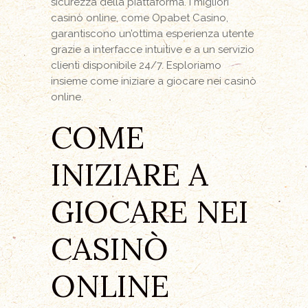
sicurezza della piattaforma. I migliori
casinò online, come Opabet Casino,
garantiscono un’ottima esperienza utente
grazie a interfacce intuitive e a un servizio
clienti disponibile 24/7. Esploriamo
insieme come iniziare a giocare nei casinò
online.
COME
INIZIARE A
GIOCARE NEI
CASINÒ
ONLINE