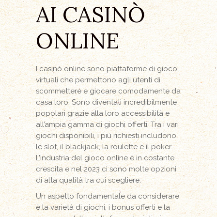
AI CASINÒ
ONLINE
I casinò online sono piattaforme di gioco
virtuali che permettono agli utenti di
scommettere e giocare comodamente da
casa loro. Sono diventati incredibilmente
popolari grazie alla loro accessibilità e
all’ampia gamma di giochi offerti. Tra i vari
giochi disponibili, i più richiesti includono
le slot, il blackjack, la roulette e il poker.
L’industria del gioco online è in costante
crescita e nel 2023 ci sono molte opzioni
di alta qualità tra cui scegliere.
Un aspetto fondamentale da considerare
è la varietà di giochi, i bonus offerti e la