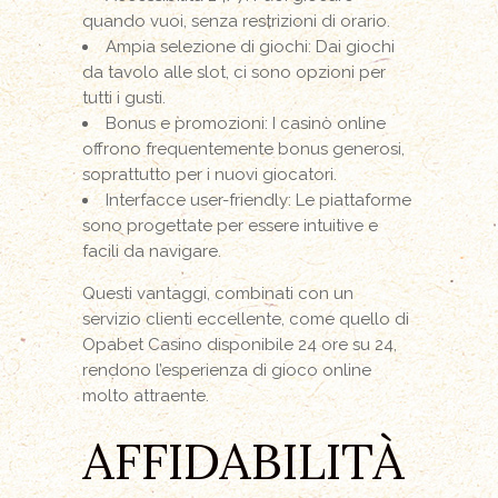
quando vuoi, senza restrizioni di orario.
Ampia selezione di giochi: Dai giochi
da tavolo alle slot, ci sono opzioni per
tutti i gusti.
Bonus e promozioni: I casinò online
offrono frequentemente bonus generosi,
soprattutto per i nuovi giocatori.
Interfacce user-friendly: Le piattaforme
sono progettate per essere intuitive e
facili da navigare.
Questi vantaggi, combinati con un
servizio clienti eccellente, come quello di
Opabet Casino disponibile 24 ore su 24,
rendono l’esperienza di gioco online
molto attraente.
AFFIDABILITÀ