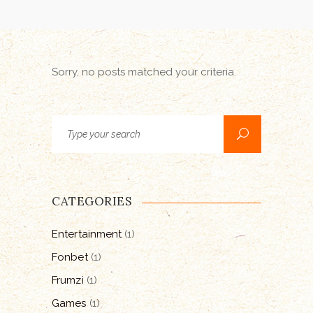
Sorry, no posts matched your criteria.
Search
for:
CATEGORIES
Entertainment
(1)
Fonbet
(1)
Frumzi
(1)
Games
(1)