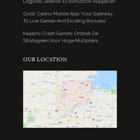
Legjobb Játékok És Bónuszok Világában
Godz Casino Mobile App: Your Gateway
To Live Games And Exciting Bonuses
Kaasino Crash Games: Ontdek De
Strategieën Voor Hoge Multipliers
OUR LOCATION