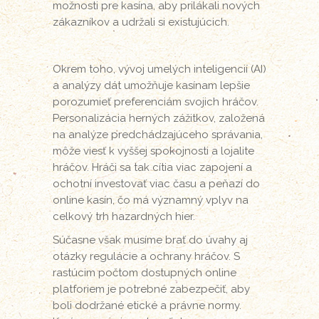
možnosti pre kasína, aby prilákali nových
zákazníkov a udržali si existujúcich.
Okrem toho, vývoj umelých inteligencií (AI)
a analýzy dát umožňuje kasínam lepšie
porozumieť preferenciám svojich hráčov.
Personalizácia herných zážitkov, založená
na analýze predchádzajúceho správania,
môže viesť k vyššej spokojnosti a lojalite
hráčov. Hráči sa tak cítia viac zapojení a
ochotní investovať viac času a peňazí do
online kasín, čo má významný vplyv na
celkový trh hazardných hier.
Súčasne však musíme brať do úvahy aj
otázky regulácie a ochrany hráčov. S
rastúcim počtom dostupných online
platforiem je potrebné zabezpečiť, aby
boli dodržané etické a právne normy.