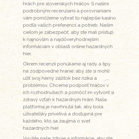
hrách pre slovenských hráčov. S našimi
podrobnými recenziami a porovnaniami
vám pomôžeme vybrať to najlepšie kasíno
podľa vašich preferencií a potrieb. Naším
cieľom je zabezpečiť, aby ste mali prístup
k najnovším a najdôveryhodnejším
informáciám v oblasti online hazardných
hier.
Okrem recenzií ponúkame aj rady a tipy
na zodpovedné hranie, aby ste si mohli
užiť svoj herný zážitok bez rizika a
problémov. Chceme podporiť hráčov v
ich rozhodnutiach a pomôcť im vytvoriť si
zdravý vzťah k hazardným hrám. Naša
platforma je navrhnutá tak, aby bola
užívateľsky prívetivá a dostupná pre
každého, kto sa zaujíma o svet
hazardných hier.
Využite naše zdroje a informácie, aby ste