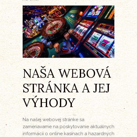
NAŠA WEBOVÁ
STRÁNKA A JEJ
VÝHODY
Na našej webovej stránke sa
zameriavame na poskytovanie aktuálnych
informácií o online kasínach a hazardných