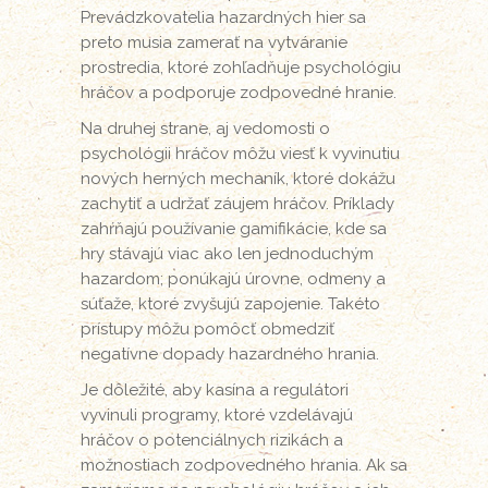
Prevádzkovatelia hazardných hier sa
preto musia zamerať na vytváranie
prostredia, ktoré zohľadňuje psychológiu
hráčov a podporuje zodpovedné hranie.
Na druhej strane, aj vedomosti o
psychológii hráčov môžu viesť k vyvinutiu
nových herných mechaník, ktoré dokážu
zachytiť a udržať záujem hráčov. Príklady
zahŕňajú používanie gamifikácie, kde sa
hry stávajú viac ako len jednoduchým
hazardom; ponúkajú úrovne, odmeny a
súťaže, ktoré zvyšujú zapojenie. Takéto
prístupy môžu pomôcť obmedziť
negatívne dopady hazardného hrania.
Je dôležité, aby kasína a regulátori
vyvinuli programy, ktoré vzdelávajú
hráčov o potenciálnych rizikách a
možnostiach zodpovedného hrania. Ak sa