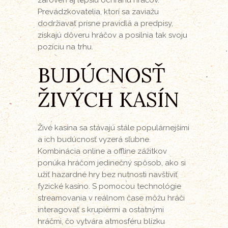
zároveň aj lepšiu ochranu hráčov.
Prevádzkovatelia, ktorí sa zaviažu
dodržiavať prísne pravidlá a predpisy,
získajú dôveru hráčov a posilnia tak svoju
pozíciu na trhu.
BUDÚCNOSŤ
ŽIVÝCH KASÍN
Živé kasína sa stávajú stále populárnejšími
a ich budúcnosť vyzerá sľubne.
Kombinácia online a offline zážitkov
ponúka hráčom jedinečný spôsob, ako si
užiť hazardné hry bez nutnosti navštíviť
fyzické kasíno. S pomocou technológie
streamovania v reálnom čase môžu hráči
interagovať s krupiérmi a ostatnými
hráčmi, čo vytvára atmosféru blízku