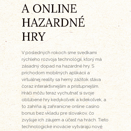
A ONLINE
HAZARDNÉ
HRY
V posledných rokoch sme svedkami
rýchleho rozvoja technológií, ktorý má
zásadný dopad na hazardné hry. S
príchodom mobilných aplikácií a
virtuálnej reality sa herný zážitok stáva
čoraz interaktívnejším a prístupnejším.
Hráči môžu teraz vychutnať si svoje
obľúbené hry kedykoľvek a kdekoľvek, a
to zahŕňa aj
zahranicne online casino
bonus bez vkladu pre slovakov
, čo
zvyšuje ich záujem a účasť na hrách. Tieto
technologické inovácie vytvárajú nové