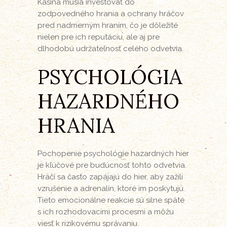
Kasína musia investovať do
zodpovedného hrania a ochrany hráčov
pred nadmerným hraním, čo je dôležité
nielen pre ich reputáciu, ale aj pre
dlhodobú udržateľnosť celého odvetvia.
PSYCHOLÓGIA
HAZARDNÉHO
HRANIA
Pochopenie psychológie hazardných hier
je kľúčové pre budúcnosť tohto odvetvia.
Hráči sa často zapájajú do hier, aby zažili
vzrušenie a adrenalín, ktoré im poskytujú.
Tieto emocionálne reakcie sú silne späté
s ich rozhodovacími procesmi a môžu
viesť k rizikovému správaniu.