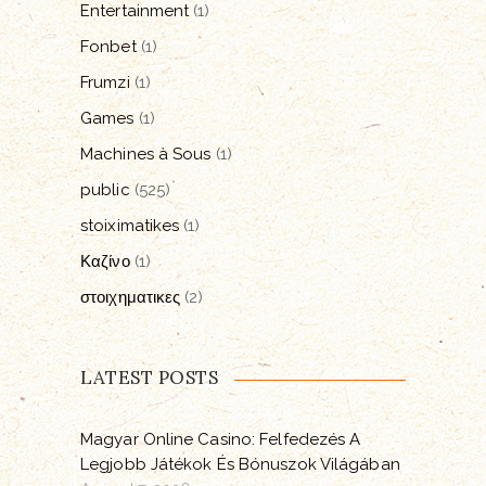
Entertainment
(1)
Fonbet
(1)
Frumzi
(1)
Games
(1)
Machines à Sous
(1)
public
(525)
stoiximatikes
(1)
Καζίνο
(1)
στοιχηματικες
(2)
LATEST POSTS
Magyar Online Casino: Felfedezés A
Legjobb Játékok És Bónuszok Világában