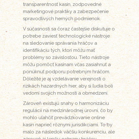
transparentnosť kasín, zodpovedné
marketingové praktiky a zabezpečenie
spravodlivých herných podmienok.
V súčasnosti sa čoraz častejšie diskutuje o
potrebe zaviesť technologické nástroje
na sledovanie správania hráčov a
identifikáciu tých, ktorí môžu mať
problémy so závislosťou. Tieto nástroje
môžu pomôcť kasínam včas zasiahnuť a
ponúknuť podporu potrebným hráčom.
Dôležité je aj vzdelávanie verejnosti o
rizikách hazardných hier, aby si ľudia boli
vedomí svojich možností a obmedzení.
Zároveň existujú snahy o harmonizáciu
regulácií na medzinárodnej úrovni, čo by
mohlo uľahčiť prevádzkovanie online
kasín naprieč rôznymi jurisdikciami. To by
malo za následok väčšiu konkurenciu, ale