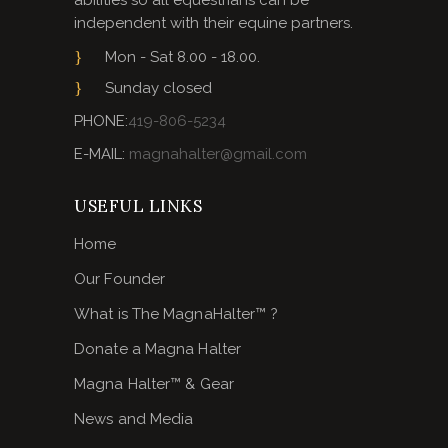
abilities so all equestrians can be
independent with their equine partners.
Mon - Sat 8.00 - 18.00.
Sunday closed
PHONE:
419-806-5234
E-MAIL:
magnahalter@gmail.com
USEFUL LINKS
Home
Our Founder
What is The MagnaHalter™ ?
Donate a Magna Halter
Magna Halter™ & Gear
News and Media