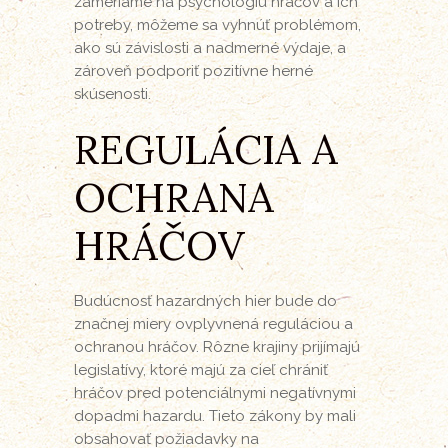
zameriame na psychológiu hráčov a ich
potreby, môžeme sa vyhnúť problémom,
ako sú závislosti a nadmerné výdaje, a
zároveň podporiť pozitívne herné
skúsenosti.
REGULÁCIA A
OCHRANA
HRÁČOV
Budúcnosť hazardných hier bude do
značnej miery ovplyvnená reguláciou a
ochranou hráčov. Rôzne krajiny prijímajú
legislatívy, ktoré majú za cieľ chrániť
hráčov pred potenciálnymi negatívnymi
dopadmi hazardu. Tieto zákony by mali
obsahovať požiadavky na