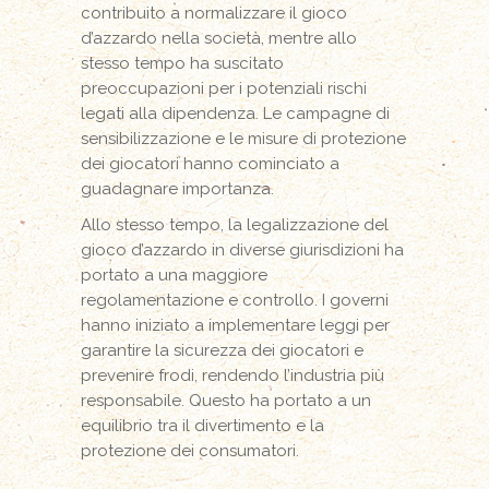
contribuito a normalizzare il gioco
d’azzardo nella società, mentre allo
stesso tempo ha suscitato
preoccupazioni per i potenziali rischi
legati alla dipendenza. Le campagne di
sensibilizzazione e le misure di protezione
dei giocatori hanno cominciato a
guadagnare importanza.
Allo stesso tempo, la legalizzazione del
gioco d’azzardo in diverse giurisdizioni ha
portato a una maggiore
regolamentazione e controllo. I governi
hanno iniziato a implementare leggi per
garantire la sicurezza dei giocatori e
prevenire frodi, rendendo l’industria più
responsabile. Questo ha portato a un
equilibrio tra il divertimento e la
protezione dei consumatori.