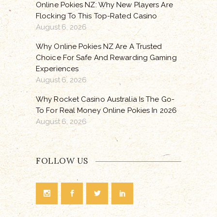
Online Pokies NZ: Why New Players Are
Flocking To This Top-Rated Casino
August 6, 2026
Why Online Pokies NZ Are A Trusted
Choice For Safe And Rewarding Gaming
Experiences
August 6, 2026
Why Rocket Casino Australia Is The Go-
To For Real Money Online Pokies In 2026
August 6, 2026
FOLLOW US