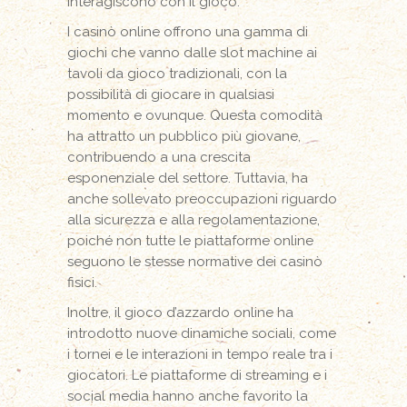
interagiscono con il gioco.
I casinò online offrono una gamma di
giochi che vanno dalle slot machine ai
tavoli da gioco tradizionali, con la
possibilità di giocare in qualsiasi
momento e ovunque. Questa comodità
ha attratto un pubblico più giovane,
contribuendo a una crescita
esponenziale del settore. Tuttavia, ha
anche sollevato preoccupazioni riguardo
alla sicurezza e alla regolamentazione,
poiché non tutte le piattaforme online
seguono le stesse normative dei casinò
fisici.
Inoltre, il gioco d’azzardo online ha
introdotto nuove dinamiche sociali, come
i tornei e le interazioni in tempo reale tra i
giocatori. Le piattaforme di streaming e i
social media hanno anche favorito la