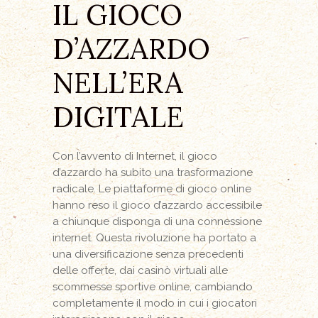
IL GIOCO
D’AZZARDO
NELL’ERA
DIGITALE
Con l’avvento di Internet, il gioco
d’azzardo ha subito una trasformazione
radicale. Le piattaforme di gioco online
hanno reso il gioco d’azzardo accessibile
a chiunque disponga di una connessione
internet. Questa rivoluzione ha portato a
una diversificazione senza precedenti
delle offerte, dai casinò virtuali alle
scommesse sportive online, cambiando
completamente il modo in cui i giocatori