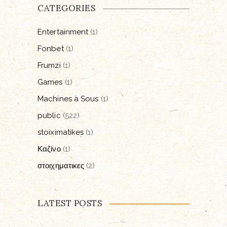
CATEGORIES
Entertainment
(1)
Fonbet
(1)
Frumzi
(1)
Games
(1)
Machines à Sous
(1)
public
(522)
stoiximatikes
(1)
Καζίνο
(1)
στοιχηματικες
(2)
LATEST POSTS