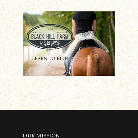
OUR MISSION