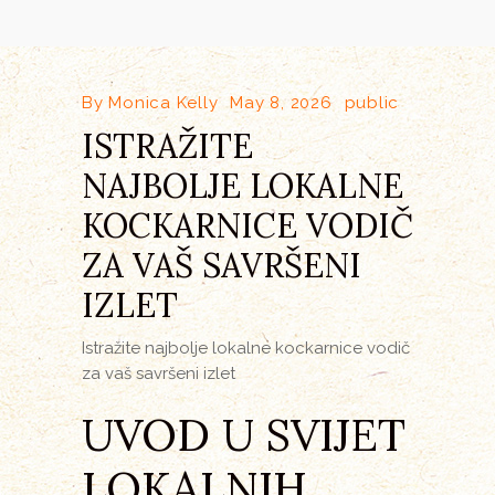
By
Monica Kelly
May 8, 2026
public
ISTRAŽITE
NAJBOLJE LOKALNE
KOCKARNICE VODIČ
ZA VAŠ SAVRŠENI
IZLET
Istražite najbolje lokalne kockarnice vodič
za vaš savršeni izlet
UVOD U SVIJET
LOKALNIH