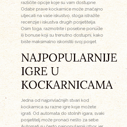
različite opcije koje su vam dostupne.
Odabir prave kockarnice može značajno
utjecati na vaše iskustvo, stoga istražite
recenzije i iskustva drugih posjetitelja.
Osim toga, razmotrite i posebne ponude
ili bonuse koji su trenutno dostupni, kako
biste maksimalno iskoristili svoj posjet.
NAJPOPULARNIJE
IGRE U
KOCKARNICAMA
Jedna od najprivlačnijih stvari kod
kockarnica su razne igre koje možete
igrati. Od automata do stolnih igara, svaki
posjetitelj može pronaći nešto za sebe.
Automati su često najpopularniji izbor, jer