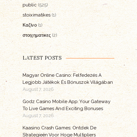
public
(525)
stoiximatikes
(1)
Καζίνο
(1)
στοιχηματικες
(2)
LATEST POSTS
Magyar Online Casino: Felfedezés A
Legjobb Játékok És Bónuszok Világában
August 7, 2026
Godz Casino Mobile App: Your Gateway
To Live Games And Exciting Bonuses
August 7, 2026
Kaasino Crash Games: Ontdek De
Strategieën Voor Hoge Multipliers