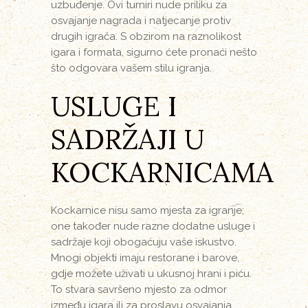
uzbuđenje. Ovi turniri nude priliku za
osvajanje nagrada i natjecanje protiv
drugih igrača. S obzirom na raznolikost
igara i formata, sigurno ćete pronaći nešto
što odgovara vašem stilu igranja.
USLUGE I
SADRŽAJI U
KOCKARNICAMA
Kockarnice nisu samo mjesta za igranje;
one također nude razne dodatne usluge i
sadržaje koji obogaćuju vaše iskustvo.
Mnogi objekti imaju restorane i barove,
gdje možete uživati u ukusnoj hrani i piću.
To stvara savršeno mjesto za odmor
između igara ili za proslavu osvajanja.