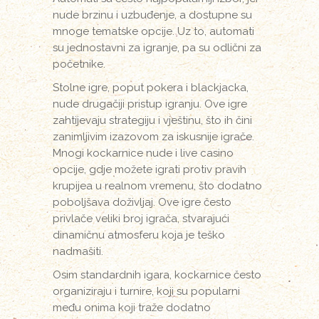
nude brzinu i uzbuđenje, a dostupne su
mnoge tematske opcije. Uz to, automati
su jednostavni za igranje, pa su odlični za
početnike.
Stolne igre, poput pokera i blackjacka,
nude drugačiji pristup igranju. Ove igre
zahtijevaju strategiju i vještinu, što ih čini
zanimljivim izazovom za iskusnije igrače.
Mnogi kockarnice nude i live casino
opcije, gdje možete igrati protiv pravih
krupijea u realnom vremenu, što dodatno
poboljšava doživljaj. Ove igre često
privlače veliki broj igrača, stvarajući
dinamičnu atmosferu koja je teško
nadmašiti.
Osim standardnih igara, kockarnice često
organiziraju i turnire, koji su popularni
među onima koji traže dodatno