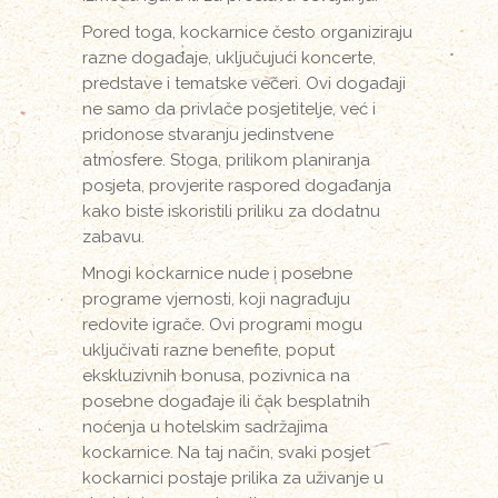
Pored toga, kockarnice često organiziraju
razne događaje, uključujući koncerte,
predstave i tematske večeri. Ovi događaji
ne samo da privlače posjetitelje, već i
pridonose stvaranju jedinstvene
atmosfere. Stoga, prilikom planiranja
posjeta, provjerite raspored događanja
kako biste iskoristili priliku za dodatnu
zabavu.
Mnogi kockarnice nude i posebne
programe vjernosti, koji nagrađuju
redovite igrače. Ovi programi mogu
uključivati razne benefite, poput
ekskluzivnih bonusa, pozivnica na
posebne događaje ili čak besplatnih
noćenja u hotelskim sadržajima
kockarnice. Na taj način, svaki posjet
kockarnici postaje prilika za uživanje u