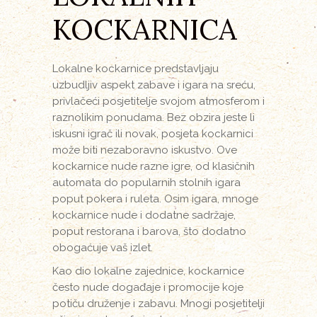
KOCKARNICA
Lokalne kockarnice predstavljaju
uzbudljiv aspekt zabave i igara na sreću,
privlačeći posjetitelje svojom atmosferom i
raznolikim ponudama. Bez obzira jeste li
iskusni igrač ili novak, posjeta kockarnici
može biti nezaboravno iskustvo. Ove
kockarnice nude razne igre, od klasičnih
automata do popularnih stolnih igara
poput pokera i ruleta. Osim igara, mnoge
kockarnice nude i dodatne sadržaje,
poput restorana i barova, što dodatno
obogaćuje vaš izlet.
Kao dio lokalne zajednice, kockarnice
često nude događaje i promocije koje
potiču druženje i zabavu. Mnogi posjetitelji