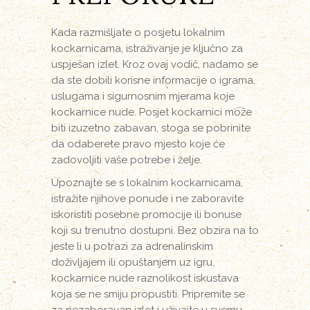
Kada razmišljate o posjetu lokalnim
kockarnicama, istraživanje je ključno za
uspješan izlet. Kroz ovaj vodič, nadamo se
da ste dobili korisne informacije o igrama,
uslugama i sigurnosnim mjerama koje
kockarnice nude. Posjet kockarnici može
biti izuzetno zabavan, stoga se pobrinite
da odaberete pravo mjesto koje će
zadovoljiti vaše potrebe i želje.
Upoznajte se s lokalnim kockarnicama,
istražite njihove ponude i ne zaboravite
iskoristiti posebne promocije ili bonuse
koji su trenutno dostupni. Bez obzira na to
jeste li u potrazi za adrenalinskim
doživljajem ili opuštanjem uz igru,
kockarnice nude raznolikost iskustava
koja se ne smiju propustiti. Pripremite se
za nezaboravan izlet i uživajte u svemu