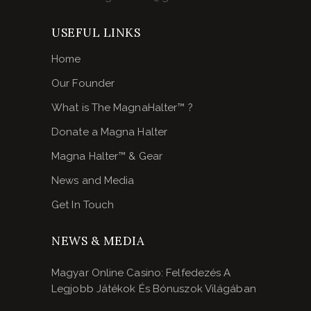
USEFUL LINKS
Home
Our Founder
What is The MagnaHalter™ ?
Donate a Magna Halter
Magna Halter™ & Gear
News and Media
Get In Touch
NEWS & MEDIA
Magyar Online Casino: Felfedezés A
Legjobb Játékok És Bónuszok Világában