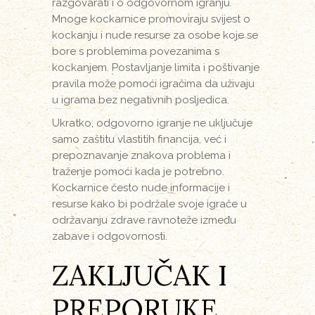
razgovarati i o odgovornom igranju.
Mnoge kockarnice promoviraju svijest o
kockanju i nude resurse za osobe koje se
bore s problemima povezanima s
kockanjem. Postavljanje limita i poštivanje
pravila može pomoći igračima da uživaju
u igrama bez negativnih posljedica.
Ukratko, odgovorno igranje ne uključuje
samo zaštitu vlastitih financija, već i
prepoznavanje znakova problema i
traženje pomoći kada je potrebno.
Kockarnice često nude informacije i
resurse kako bi podržale svoje igrače u
održavanju zdrave ravnoteže između
zabave i odgovornosti.
ZAKLJUČAK I
PREPORUKE