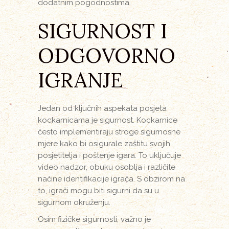
dodatnim pogodnostima.
SIGURNOST I
ODGOVORNO
IGRANJE
Jedan od ključnih aspekata posjeta
kockarnicama je sigurnost. Kockarnice
često implementiraju stroge sigurnosne
mjere kako bi osigurale zaštitu svojih
posjetitelja i poštenje igara. To uključuje
video nadzor, obuku osoblja i različite
načine identifikacije igrača. S obzirom na
to, igrači mogu biti sigurni da su u
sigurnom okruženju.
Osim fizičke sigurnosti, važno je