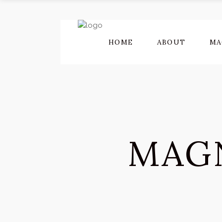
HOME
ABOUT
MA
MAG