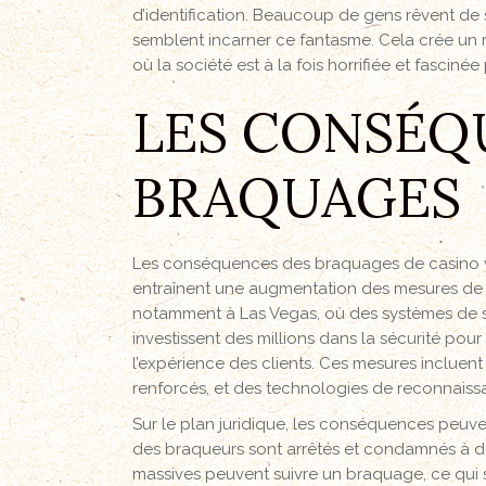
d’identification. Beaucoup de gens rêvent de 
semblent incarner ce fantasme. Cela crée un
où la société est à la fois horrifiée et fasciné
LES CONSÉQ
BRAQUAGES
Les conséquences des braquages de casino von
entraînent une augmentation des mesures de s
notamment à Las Vegas, où des systèmes de su
investissent des millions dans la sécurité pou
l’expérience des clients. Ces mesures incluent
renforcés, et des technologies de reconnaissa
Sur le plan juridique, les conséquences peuve
des braqueurs sont arrêtés et condamnés à de 
massives peuvent suivre un braquage, ce qui so