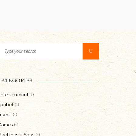
earch
or:
CATEGORIES
Entertainment
(1)
Fonbet
(1)
Frumzi
(1)
Games
(1)
Machines à Sous
(1)