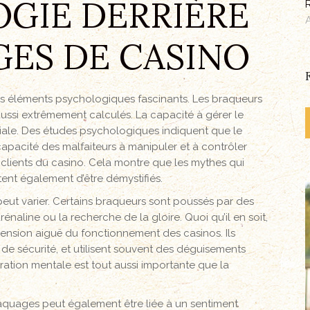
OGIE DERRIÈRE
GES DE CASINO
s éléments psychologiques fascinants. Les braqueurs
ussi extrêmement calculés. La capacité à gérer le
uciale. Des études psychologiques indiquent que le
apacité des malfaiteurs à manipuler et à contrôler
 clients du casino. Cela montre que les mythes qui
ent également d’être démystifiés.
 peut varier. Certains braqueurs sont poussés par des
adrénaline ou la recherche de la gloire. Quoi qu’il en soit,
ension aiguë du fonctionnement des casinos. Ils
 de sécurité, et utilisent souvent des déguisements
ation mentale est tout aussi importante que la
raquages peut également être liée à un sentiment