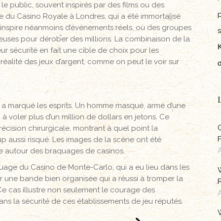
e public, souvent inspirés par des films ou des
e du Casino Royale à Londres, qui a été immortalisé
s’inspire néanmoins d’événements réels, où des groupes
s
nieuses pour dérober des millions. La combinaison de la
ur sécurité en fait une cible de choix pour les
a réalité des jeux d’argent, comme on peut le voir sur
σ
s a marqué les esprits. Un homme masqué, armé d’une
 à voler plus d’un million de dollars en jetons. Ce
cision chirurgicale, montrant à quel point la
up aussi risqué. Les images de la scène ont été
ue autour des braquages de casinos.
age du Casino de Monte-Carlo, qui a eu lieu dans les
 une bande bien organisée qui a réussi à tromper la
 Ce cas illustre non seulement le courage des
 dans la sécurité de ces établissements de jeu réputés.