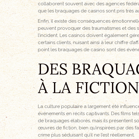
collaborent souvent avec des agences fédéra
que les braquages de casinos sont pris très au 
Enfin, il existe des conséquences émotionnell
peuvent provoquer des traumatismes et des s
l’incident. Les casinos doivent également gér
certains clients, nuisant ainsi à leur chiffre d’a
point les braquages de casino sont des événe
DES BRAQUA
À LA FICTION
La culture populaire a largement été influen
événements en récits captivants. Des films tel
de braquages élaborés, mais ils présentent sou
œuvres de fiction, bien qu’inspirées par des fai
crime plus séduisant qu’il ne l’est réellement.