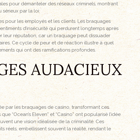
les pour démanteler des réseaux criminels, montrant
sérieux par la loi.
es pour les employés et les clients. Les braquages
entiments d’insécurité qui perdurent longtemps après
er leur réputation, car un braquage peut dissuader
ffaires. Ce cycle de peur et de réaction illustre à quel
ments qui ont des ramifications profondes.
GES AUDACIEUX
cée par les braquages de casino, transformant ces
s que “Ocean’s Eleven” et “Casino” ont popularisé l’idée
vent une vision idéalisée de la criminalité. Ces
ts réels, embellissent souvent la réalité, rendant le