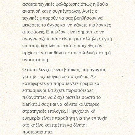
ασκείτε τεχνικές χαλάρωσης όπως η βαθιά
αναπνοή και η συγκέντρωση. Αυτές οι
τεχνικές μπορούν να σας βοηθήσουν να
μειώσετε το άγχος και να κάνετε πιο λογικές
αποφάσεις. Επιπλέον, είναι σημαντικό να
αναγνωρίζετε πότε είναι η κατάλληλη στιγμή
να απομακρυνθείτε από το παιχνίδι, εάν
αρχίσετε να αισθάνεστε υπερβολική πίεση ή
αναστάτωση.
Ο αυτοέλεγχος είναι βασικός παράγοντας
για την ψυχολογία του παιχνιδιού. Αν
καταφέρετε να παραμείνετε ήρεμοι και
εστιασμένοι, θα έχετε περισσότερες
πιθανότητες να διαχειριστείτε σωστά το
bankroll σας και να κάνετε καλύτερες
στρατηγικές επιλογές. Η ψυχολογική
ευημερία είναι απαραίτητη για την επιτυχία
στο καζίνο και πρέπει να δίνεται
προτεραιότητα.