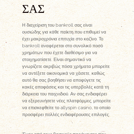
ΣΑΣ
Η διαχείριση του bankroll σας είναι
ουσιώδης για κάθε παίκτη που επιθυμεί να
έχει μακροχρόνια επιτυχία στο καζίνο. Το
bankroll αναφέρεται στο συνολικό ποσό
χρημάτων που έχετε διαθέσιμο για να
στοιχηματίσετε. Είναι σημαντικό να
γνωρίζετε ακριβώς πόσα χρήματα μπορείτε
να αντέξετε οικονομικά να χάσετε, καθώς
αυτό θα σας βοηθήσει να αποφύγετε τις
κακές αποφάσεις και τις υπερβολές κατά τη
διάρκεια του παιχνιδιού. Αν σας ενδιαφέρει
να εξερευνήσετε νέες πλατφόρμες, μπορείτε
να επισκεφθείτε το
allyspin casino
, το οποίο
προσφέρει πολλές ενδιαφέρουσες επιλογές.