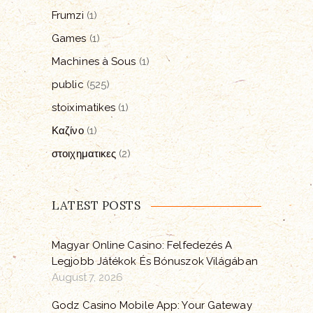
Frumzi
(1)
Games
(1)
Machines à Sous
(1)
public
(525)
stoiximatikes
(1)
Καζίνο
(1)
στοιχηματικες
(2)
LATEST POSTS
Magyar Online Casino: Felfedezés A
Legjobb Játékok És Bónuszok Világában
August 7, 2026
Godz Casino Mobile App: Your Gateway