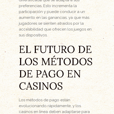
diversificada que se adapta a sus
preferencias. Esto incrementa la
participación y puede conducir a un
aumento en las ganancias, ya que más
jugadores se sienten atraídos por la
accesibilidad que ofrecen los juegos en
sus dispositivos.
EL FUTURO DE
LOS MÉTODOS
DE PAGO EN
CASINOS
Los métodos de pago están
evolucionando rápidamente, y los
casinos en línea deben adaptarse para