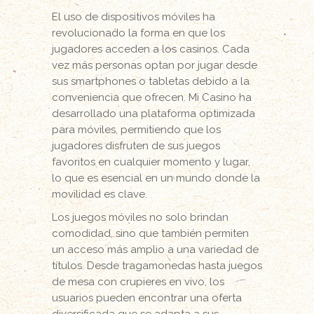
El uso de dispositivos móviles ha
revolucionado la forma en que los
jugadores acceden a los casinos. Cada
vez más personas optan por jugar desde
sus smartphones o tabletas debido a la
conveniencia que ofrecen. Mi Casino ha
desarrollado una plataforma optimizada
para móviles, permitiendo que los
jugadores disfruten de sus juegos
favoritos en cualquier momento y lugar,
lo que es esencial en un mundo donde la
movilidad es clave.
Los juegos móviles no solo brindan
comodidad, sino que también permiten
un acceso más amplio a una variedad de
títulos. Desde tragamonedas hasta juegos
de mesa con crupieres en vivo, los
usuarios pueden encontrar una oferta