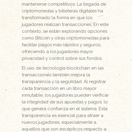
mantenerse competitivos. La llegada de
criptomonedas y billeteras digitales ha
transformado la forma en que los
jugadores realizan transacciones. En este
contexto, se están explorando opciones
como Bitcoin y otras criptomonedas para
facilitar pagos más rápidos y seguros,
ofreciendo a los jugadores mayor
privacidad y control sobre sus fondos.
El uso de tecnología blockchain en las
transacciones también mejora la
transparencia y la seguridad. Al registrar
cada transacción en un libro mayor
inmutable, los jugadores pueden verificar
la integridad de sus apuestas y pagos, lo
que genera confianza en el sistema. Esta
transparencia es esencial para atraer a
nuevos jugadores, especialmente a
aquellos que son escépticos respecto a