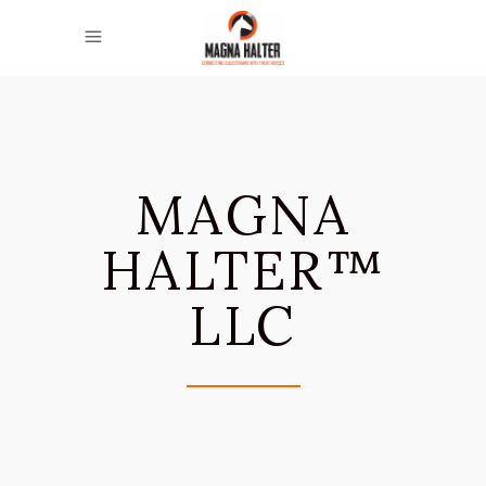
MAGNA
HALTER™
LLC