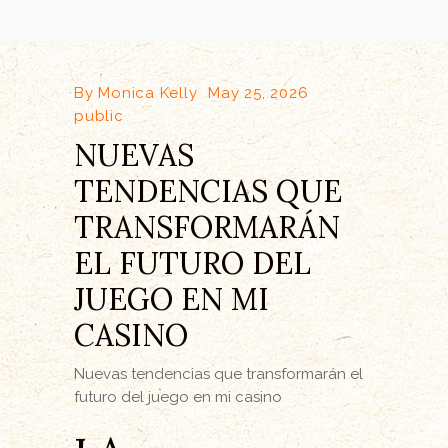
By
Monica Kelly
May 25, 2026
public
NUEVAS
TENDENCIAS QUE
TRANSFORMARÁN
EL FUTURO DEL
JUEGO EN MI
CASINO
Nuevas tendencias que transformarán el
futuro del juego en mi casino