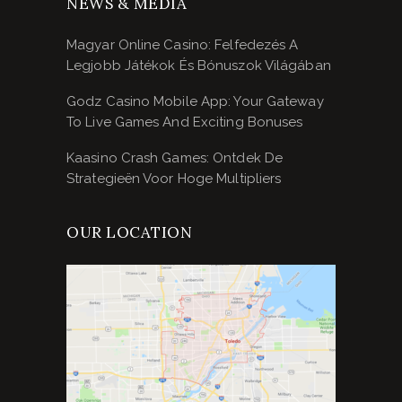
NEWS & MEDIA
Magyar Online Casino: Felfedezés A
Legjobb Játékok És Bónuszok Világában
Godz Casino Mobile App: Your Gateway
To Live Games And Exciting Bonuses
Kaasino Crash Games: Ontdek De
Strategieën Voor Hoge Multipliers
OUR LOCATION