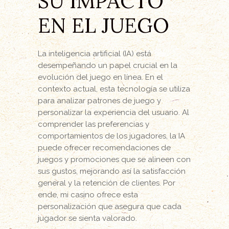
SU IMPACTO
EN EL JUEGO
La inteligencia artificial (IA) está
desempeñando un papel crucial en la
evolución del juego en línea. En el
contexto actual, esta tecnología se utiliza
para analizar patrones de juego y
personalizar la experiencia del usuario. Al
comprender las preferencias y
comportamientos de los jugadores, la IA
puede ofrecer recomendaciones de
juegos y promociones que se alineen con
sus gustos, mejorando así la satisfacción
general y la retención de clientes. Por
ende, mi casino ofrece esta
personalización que asegura que cada
jugador se sienta valorado.