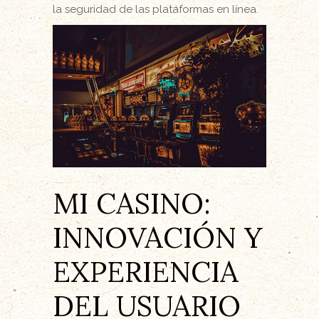
la seguridad de las plataformas en línea.
MI CASINO:
INNOVACIÓN Y
EXPERIENCIA
DEL USUARIO