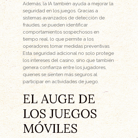
Además, la IA también ayuda a mejorar la
seguridad en los juegos. Gracias a
sistemas avanzados de detección de
fraudes, se pueden identificar
comportamientos sospechosos en
tiempo real, lo que permite a los
operadores tomar medidas preventivas.
Esta seguridad adicional no solo protege
los intereses del casino, sino que también
genera confianza entre los jugadores,
quienes se sienten más seguros al
participar en actividades de juego.
EL AUGE DE
LOS JUEGOS
MÓVILES