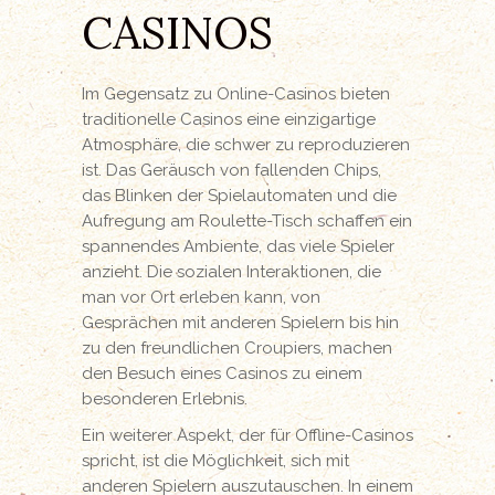
CASINOS
Im Gegensatz zu Online-Casinos bieten
traditionelle Casinos eine einzigartige
Atmosphäre, die schwer zu reproduzieren
ist. Das Geräusch von fallenden Chips,
das Blinken der Spielautomaten und die
Aufregung am Roulette-Tisch schaffen ein
spannendes Ambiente, das viele Spieler
anzieht. Die sozialen Interaktionen, die
man vor Ort erleben kann, von
Gesprächen mit anderen Spielern bis hin
zu den freundlichen Croupiers, machen
den Besuch eines Casinos zu einem
besonderen Erlebnis.
Ein weiterer Aspekt, der für Offline-Casinos
spricht, ist die Möglichkeit, sich mit
anderen Spielern auszutauschen. In einem