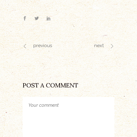
previous
next
POST A COMMENT