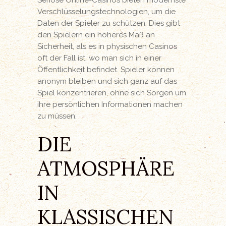
Seriöse Online-Casinos bieten modernste
Verschlüsselungstechnologien, um die
Daten der Spieler zu schützen. Dies gibt
den Spielern ein höheres Maß an
Sicherheit, als es in physischen Casinos
oft der Fall ist, wo man sich in einer
Öffentlichkeit befindet. Spieler können
anonym bleiben und sich ganz auf das
Spiel konzentrieren, ohne sich Sorgen um
ihre persönlichen Informationen machen
zu müssen.
DIE
ATMOSPHÄRE
IN
KLASSISCHEN