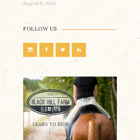
August 6, 2026
FOLLOW US