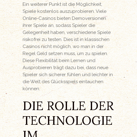
Ein weiterer Punkt ist die Möglichkeit,
Spiele kostenlos auszuprobieren. Viele
Online-Casinos bieten Demoversionen
ihrer Spiele an, sodass Spieler die
Gelegenheit haben, verschiedene Spiele
risikofrei zu testen. Dies ist in klassischen
Casinos nicht möglich, wo man in der
Regel Geld setzen muss, um zu spielen.
Diese Flexibilität beim Lernen und
Ausprobieren trägt dazu bei, dass neue
Spieler sich sicherer fühlen und leichter in
die Welt des Glücksspiels eintauchen
können.
DIE ROLLE DER
TECHNOLOGIE
IM