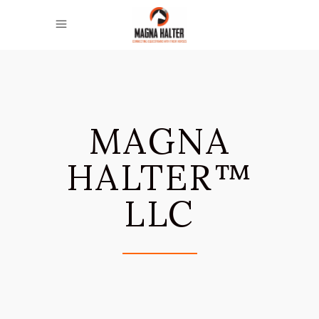
MAGNA
HALTER™
LLC