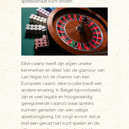
speelklimaat kunt vinden.
Elke casino heeft zijn eigen unieke
kenmerken en sfeer. Van de glamour van
Las Vegas tot de charme van een
Europees casino, elke locatie biedt een
andere ervaring. In België bijvoorbeeld,
zijn er veel legale en hoogwaardig
gereguleerde casino’s waar spelers
kunnen genieten van een veilige
speelomgeving. Dit zorgt ervoor dat je
met een gerust hart kunt spelen en de