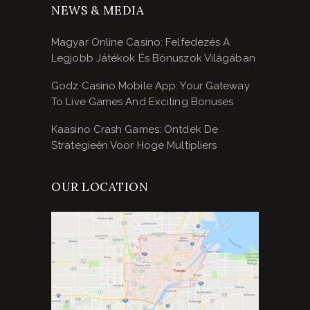
NEWS & MEDIA
Magyar Online Casino: Felfedezés A
Legjobb Játékok És Bónuszok Világában
Godz Casino Mobile App: Your Gateway
To Live Games And Exciting Bonuses
Kaasino Crash Games: Ontdek De
Strategieën Voor Hoge Multipliers
OUR LOCATION