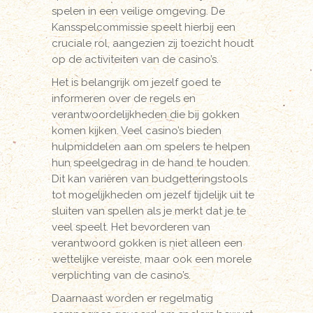
spelen in een veilige omgeving. De
Kansspelcommissie speelt hierbij een
cruciale rol, aangezien zij toezicht houdt
op de activiteiten van de casino’s.
Het is belangrijk om jezelf goed te
informeren over de regels en
verantwoordelijkheden die bij gokken
komen kijken. Veel casino’s bieden
hulpmiddelen aan om spelers te helpen
hun speelgedrag in de hand te houden.
Dit kan variëren van budgetteringstools
tot mogelijkheden om jezelf tijdelijk uit te
sluiten van spellen als je merkt dat je te
veel speelt. Het bevorderen van
verantwoord gokken is niet alleen een
wettelijke vereiste, maar ook een morele
verplichting van de casino’s.
Daarnaast worden er regelmatig