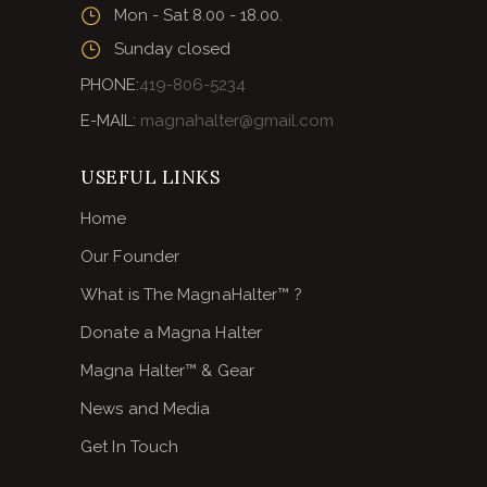
Mon - Sat 8.00 - 18.00.
Sunday closed
PHONE:
419-806-5234
E-MAIL:
magnahalter@gmail.com
USEFUL LINKS
Home
Our Founder
What is The MagnaHalter™ ?
Donate a Magna Halter
Magna Halter™ & Gear
News and Media
Get In Touch