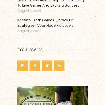
To Live Games And Exciting Bonuses
August 7, 2026
Kaasino Crash Games: Ontdek De
Strategieën Voor Hoge Multipliers
August 7, 2026
FOLLOW US