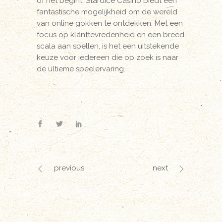
of net begint, Stardice Casino biedt een
fantastische mogelijkheid om de wereld
van online gokken te ontdekken. Met een
focus op klanttevredenheid en een breed
scala aan spellen, is het een uitstekende
keuze voor iedereen die op zoek is naar
de ultieme speelervaring.
previous
next