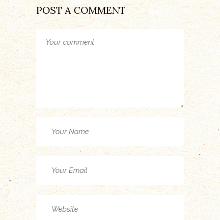
POST A COMMENT