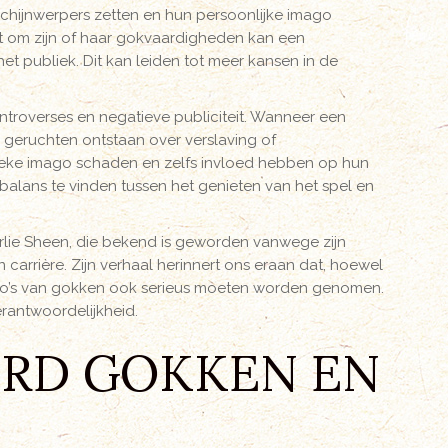
hijnwerpers zetten en hun persoonlijke imago
t om zijn of haar gokvaardigheden kan een
et publiek. Dit kan leiden tot meer kansen in de
ntroverses en negatieve publiciteit. Wanneer een
geruchten ontstaan over verslaving of
ieke imago schaden en zelfs invloed hebben op hun
n balans te vinden tussen het genieten van het spel en
rlie Sheen, die bekend is geworden vanwege zijn
carrière. Zijn verhaal herinnert ons eraan dat, hoewel
isico’s van gokken ook serieus moeten worden genomen.
erantwoordelijkheid.
RD GOKKEN EN