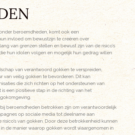
DEN
 onder beroemdheden, komt ook een
hun invloed om bewustzijn te creëren over
g van grenzen stellen en bewust zijn van de risico’s
s die hun idolen volgen en mogelijk hun gedrag willen
schap van verantwoord gokken te verspreiden,
van veilig gokken te bevorderen. Dit kan
saties die zich richten op het ondersteunen van
s een positieve stap in de richting van het
e gokomgeving.
aarbij beroemdheden betrokken zijn om verantwoordelijk
ampagnes op sociale media tot deelname aan
 risico’s van gokken. Door deze betrokkenheid kunnen
n in de manier waarop gokken wordt waargenomen in