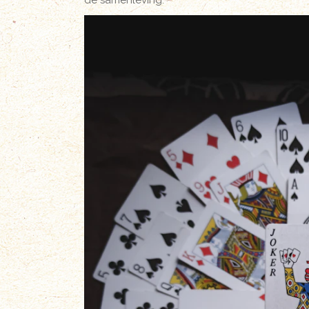
de samenleving.