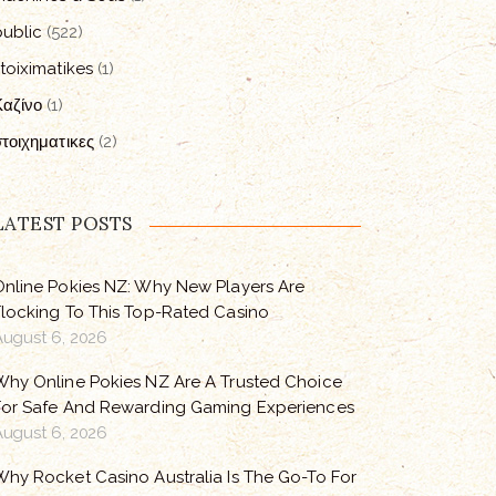
public
(522)
toiximatikes
(1)
Καζίνο
(1)
τοιχηματικες
(2)
LATEST POSTS
Online Pokies NZ: Why New Players Are
Flocking To This Top-Rated Casino
August 6, 2026
Why Online Pokies NZ Are A Trusted Choice
For Safe And Rewarding Gaming Experiences
August 6, 2026
Why Rocket Casino Australia Is The Go-To For