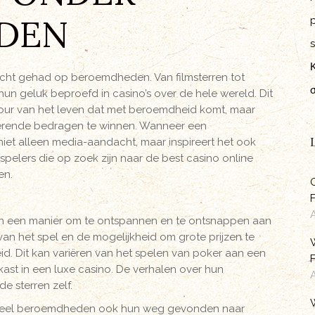
DEN
s
acht gehad op beroemdheden. Van filmsterren tot
σ
n geluk beproefd in casino’s over de hele wereld. Dit
mour van het leven dat met beroemdheid komt, maar
rende bedragen te winnen. Wanneer een
niet alleen media-aandacht, maar inspireert het ook
spelers die op zoek zijn naar de
best casino online
en.
n een manier om te ontspannen en te ontsnappen aan
an het spel en de mogelijkheid om grote prijzen te
id. Dit kan variëren van het spelen van poker aan een
kast in een luxe casino. De verhalen over hun
e sterren zelf.
veel beroemdheden ook hun weg gevonden naar