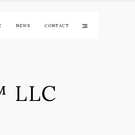
E
NEWS
CONTACT
 LLC