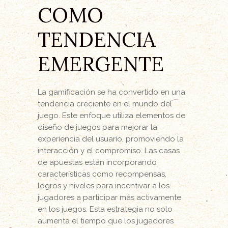
COMO
TENDENCIA
EMERGENTE
La gamificación se ha convertido en una
tendencia creciente en el mundo del
juego. Este enfoque utiliza elementos de
diseño de juegos para mejorar la
experiencia del usuario, promoviendo la
interacción y el compromiso. Las casas
de apuestas están incorporando
características como recompensas,
logros y niveles para incentivar a los
jugadores a participar más activamente
en los juegos. Esta estrategia no solo
aumenta el tiempo que los jugadores