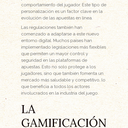
comportamiento del jugador. Este tipo de
personalización es un factor clave en la
evolución de las apuestas en línea.
Las regulaciones también han
comenzado a adaptarse a este nuevo
entorno digital. Muchos países han
implementado legislaciones más flexibles
que permiten un mayor control y
seguridad en las plataformas de
apuestas. Esto no solo protege a los
jugadores, sino que también fomenta un
mercado más saludable y competitivo, lo
que beneficia a todos los actores
involucrados en la industria del juego.
LA
GAMIFICACIÓN