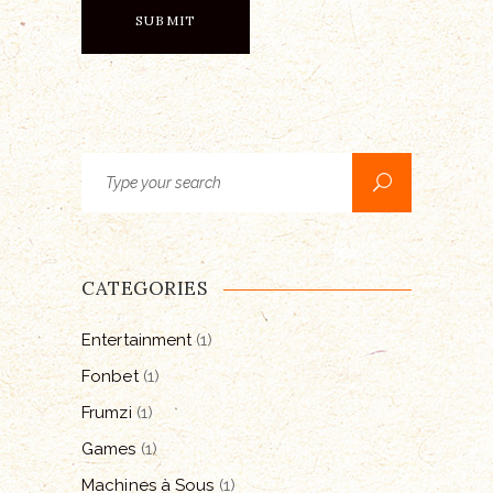
Search
for:
CATEGORIES
Entertainment
(1)
Fonbet
(1)
Frumzi
(1)
Games
(1)
Machines à Sous
(1)