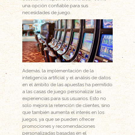
una opción confiable para sus
necesidades de juego.
Además, la implementación de la
inteligencia artificial y el análisis de datos
en el ámbito de las apuestas ha permitido
a las casas de juego personalizar las
experiencias para sus usuarios. Esto no
solo mejora la retención de clientes, sino
que también aumenta el interés en los
juegos, ya que se pueden ofrecer
promociones y recomendaciones
personalizadas basadas en el