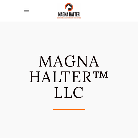
MAGNA
HALTER™
LLC