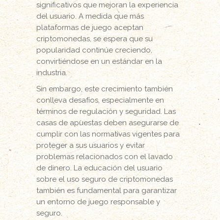
significativos que mejoran la experiencia
del usuario. A medida que más
plataformas de juego aceptan
criptomonedas, se espera que su
popularidad continúe creciendo,
convirtiéndose en un estándar en la
industria.
Sin embargo, este crecimiento también
conlleva desafíos, especialmente en
términos de regulación y seguridad. Las
casas de apuestas deben asegurarse de
cumplir con las normativas vigentes para
proteger a sus usuarios y evitar
problemas relacionados con el lavado
de dinero. La educación del usuario
sobre el uso seguro de criptomonedas
también es fundamental para garantizar
un entorno de juego responsable y
seguro.