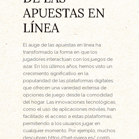
APUESTAS EN
LÍNEA
El auge de las apuestas en línea ha
transformado la forma en que los
jugadores interactúan con los juegos de
azar. En los últimos años, hemos visto un
crecimiento significativo en la
popularidad de las plataformas digitales,
que ofrecen una variedad extensa de
opciones de juego desde la comodidad
del hogar. Las innovaciones tecnológicas,
como el uso de aplicaciones móviles, han
facilitado el acceso a estas plataformas,
permitiendo a los usuarios jugar en
cualquier momento. Por ejemplo, muchos
descubren
https://bet-riviera.es/
como