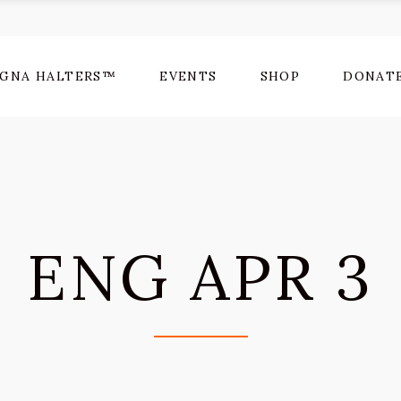
GNA HALTERS™
EVENTS
SHOP
DONAT
ENG APR 3