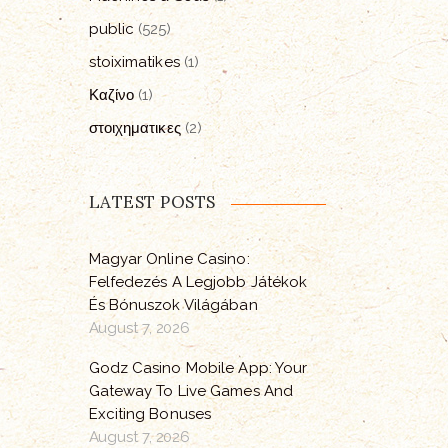
public
(525)
stoiximatikes
(1)
Καζίνο
(1)
στοιχηματικες
(2)
LATEST POSTS
Magyar Online Casino:
Felfedezés A Legjobb Játékok
És Bónuszok Világában
August 7, 2026
Godz Casino Mobile App: Your
Gateway To Live Games And
Exciting Bonuses
August 7, 2026