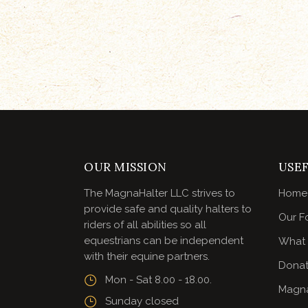
OUR MISSION
USEF
The MagnaHalter LLC strives to
Home
provide safe and quality halters to
Our F
riders of all abilities so all
equestrians can be independent
What 
with their equine partners.
Donat
Mon - Sat 8.00 - 18.00.
Magna
Sunday closed