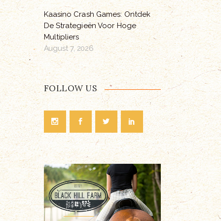
Kaasino Crash Games: Ontdek
De Strategieën Voor Hoge
Multipliers
August 7, 2026
FOLLOW US