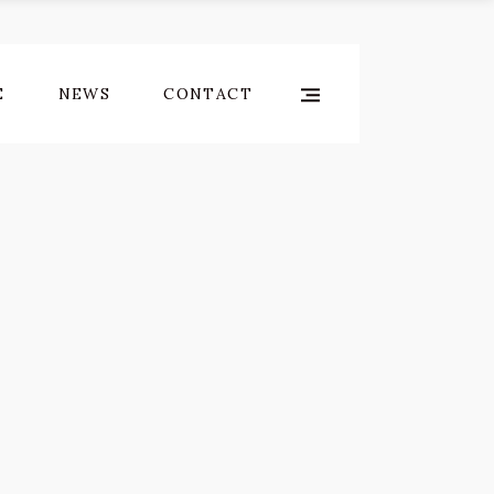
E
NEWS
CONTACT