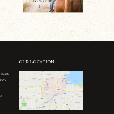
OUR LOCATION
dezés
zok
ur