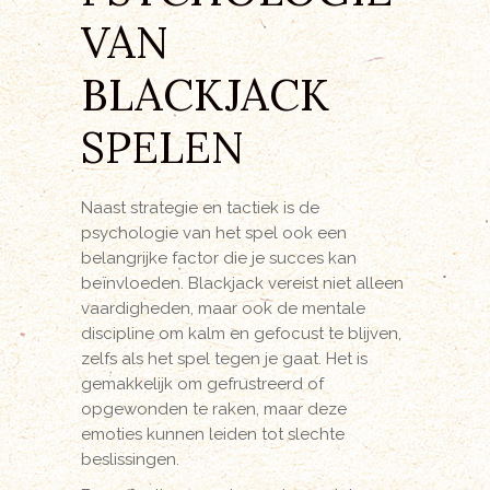
VAN
BLACKJACK
SPELEN
Naast strategie en tactiek is de
psychologie van het spel ook een
belangrijke factor die je succes kan
beïnvloeden. Blackjack vereist niet alleen
vaardigheden, maar ook de mentale
discipline om kalm en gefocust te blijven,
zelfs als het spel tegen je gaat. Het is
gemakkelijk om gefrustreerd of
opgewonden te raken, maar deze
emoties kunnen leiden tot slechte
beslissingen.