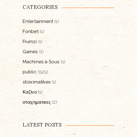
CATEGORIES
Entertainment
(1)
Fonbet
(1)
Frumzi
(1)
Games
(1)
Machines à Sous
(1)
public
(525)
stoiximatikes
(1)
Καζίνο
(1)
στοιχηματικες
(2)
LATEST POSTS