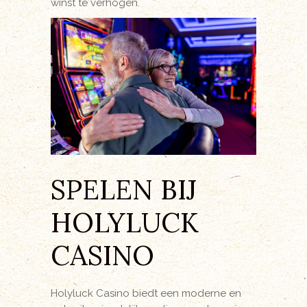
winst te verhogen.
SPELEN BIJ
HOLYLUCK
CASINO
Holyluck Casino biedt een moderne en