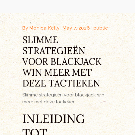
By
Monica Kelly
May 7, 2026
public
SLIMME
STRATEGIEËN
VOOR BLACKJACK
WIN MEER MET
DEZE TACTIEKEN
Slimme strategieën voor blackjack win
meer met deze tactieken
INLEIDING
TOT