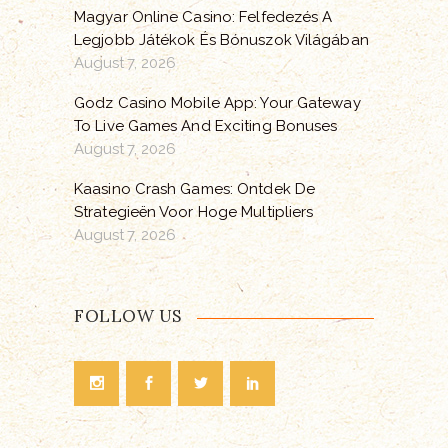
Magyar Online Casino: Felfedezés A
Legjobb Játékok És Bónuszok Világában
August 7, 2026
Godz Casino Mobile App: Your Gateway
To Live Games And Exciting Bonuses
August 7, 2026
Kaasino Crash Games: Ontdek De
Strategieën Voor Hoge Multipliers
August 7, 2026
FOLLOW US