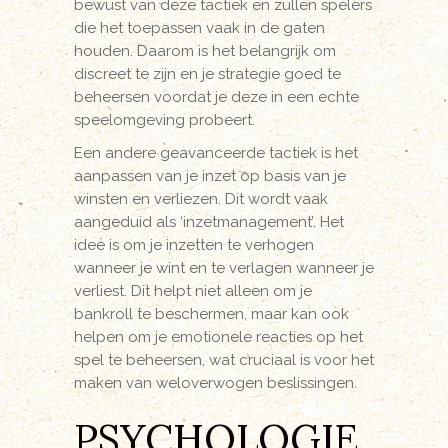
bewust van deze tactiek en zullen spelers
die het toepassen vaak in de gaten
houden. Daarom is het belangrijk om
discreet te zijn en je strategie goed te
beheersen voordat je deze in een echte
speelomgeving probeert.
Een andere geavanceerde tactiek is het
aanpassen van je inzet op basis van je
winsten en verliezen. Dit wordt vaak
aangeduid als ‘inzetmanagement’. Het
idee is om je inzetten te verhogen
wanneer je wint en te verlagen wanneer je
verliest. Dit helpt niet alleen om je
bankroll te beschermen, maar kan ook
helpen om je emotionele reacties op het
spel te beheersen, wat cruciaal is voor het
maken van weloverwogen beslissingen.
PSYCHOLOGIE