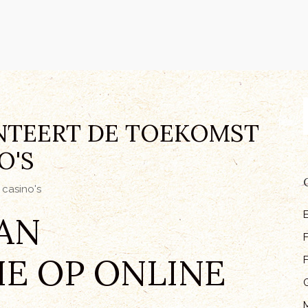
S
f
NTEERT DE TOEKOMST
O'S
 casino's
AN
E OP ONLINE