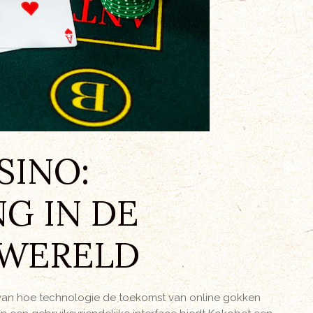
SINO:
G IN DE
KWERELD
 van hoe technologie de toekomst van online gokken