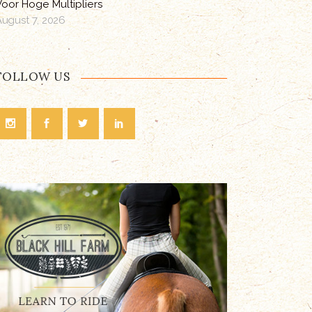
oor Hoge Multipliers
ugust 7, 2026
FOLLOW US