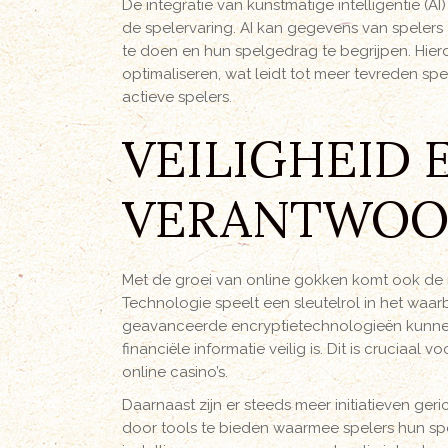
De integratie van kunstmatige intelligentie (AI)
de spelervaring. AI kan gegevens van spele
te doen en hun spelgedrag te begrijpen. Hier
optimaliseren, wat leidt tot meer tevreden s
actieve spelers.
VEILIGHEID 
VERANTWOO
Met de groei van online gokken komt ook de
Technologie speelt een sleutelrol in het waa
geavanceerde encryptietechnologieën kunnen
financiële informatie veilig is. Dit is crucia
online casino’s.
Daarnaast zijn er steeds meer initiatieven ge
door tools te bieden waarmee spelers hun sp