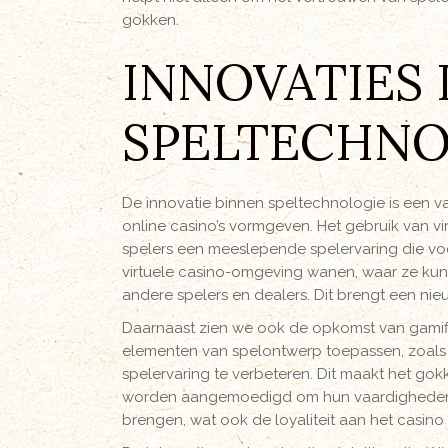
gokken.
INNOVATIES 
SPELTECHNO
De innovatie binnen speltechnologie is een v
online casino’s vormgeven. Het gebruik van vir
spelers een meeslepende spelervaring die vo
virtuele casino-omgeving wanen, waar ze ku
andere spelers en dealers. Dit brengt een ni
Daarnaast zien we ook de opkomst van gamifica
elementen van spelontwerp toepassen, zoals 
spelervaring te verbeteren. Dit maakt het gokk
worden aangemoedigd om hun vaardigheden te
brengen, wat ook de loyaliteit aan het casino