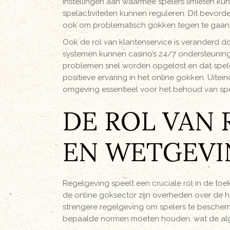
instellingen aan waarmee spelers limieten kun
spelactiviteiten kunnen reguleren. Dit bevor
ook om problematisch gokken tegen te gaan
Ook de rol van klantenservice is veranderd d
systemen kunnen casino’s 24/7 ondersteuning 
problemen snel worden opgelost en dat spele
positieve ervaring in het online gokken. Uitei
omgeving essentieel voor het behoud van sp
DE ROL VAN
EN WETGEVI
Regelgeving speelt een cruciale rol in de toe
de online goksector zijn overheden over de
strengere regelgeving om spelers te bescherme
bepaalde normen moeten houden, wat de algeh