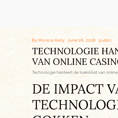
By
Monica Kelly
June 26, 2026
public
TECHNOLOGIE HA
VAN ONLINE CASIN
Technologie hanteert de toekomst van online
DE IMPACT V
TECHNOLOGI